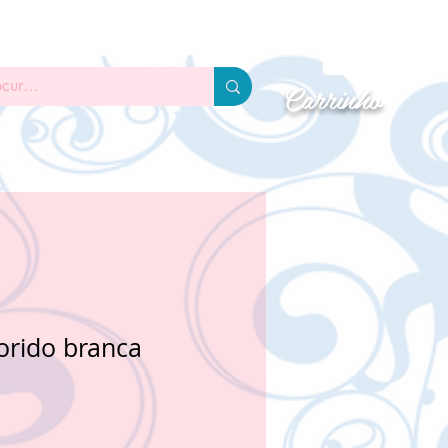
DAS PRONTAS
TUTORIAIS
GLITTER
Carrinho
orido branca