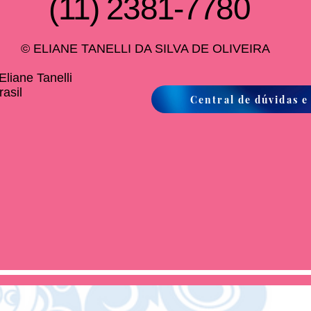
(11) 2381-7780
© ELIANE TANELLI DA SILVA DE OLIVEIRA
liane Tanelli
asil
Central de dúvidas e