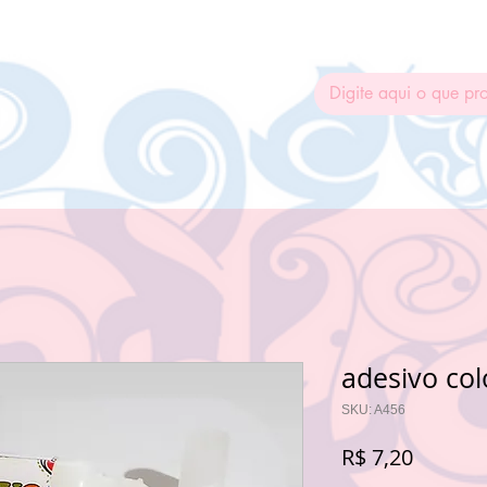
ADESIVAGEM
MOLDES SILICONE
TINTA RENDA
REN
adesivo col
SKU: A456
Preço
R$ 7,20