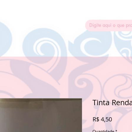
ADESIVAGEM
MOLDES SILICONE
TINTA RENDA
REN
Tinta Rend
Preço
R$ 4,50
Quantidade
*