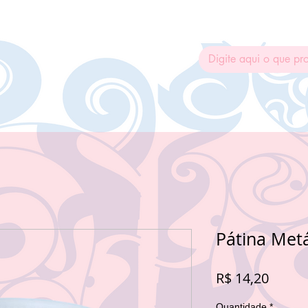
ADESIVAGEM
MOLDES SILICONE
TINTA RENDA
REN
Pátina Metá
Preço
R$ 14,20
Quantidade
*